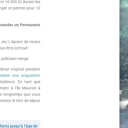
n 16 000 €) durant les
onger ce permis pour 10
mander un Permanent
, etc.) datant de moins
ous être octroyé.
judiciaire vierge.
climat tropical pendant
éaliser une acquisition
sidence. En tant que
ement à l’île Maurice à
ssi longtemps que vous
vente, le titre de séjour
nfants jusqu’à l’âge de