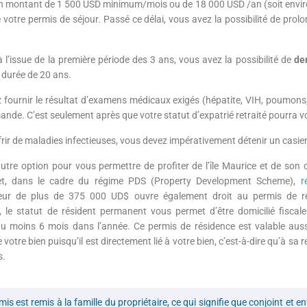
un montant de 1 500 USD minimum/mois ou de 18 000 USD /an (soit enviro
e votre permis de séjour. Passé ce délai, vous avez la possibilité de prol
l’issue de la première période des 3 ans, vous avez la possibilité de
de
 durée de 20 ans.
fournir le résultat d’examens médicaux exigés (hépatite, VIH, poumons
ande. C’est seulement après que votre statut d’expatrié retraité pourra v
rir de maladies infectieuses, vous devez impérativement détenir un casier 
e autre option pour vous permettre de profiter de l’île Maurice et de son 
ffet, dans le cadre du régime PDS (Property Development Scheme),
r
eur de plus de 375 000 UD$ ouvre également droit au permis de ré
, le statut de résident permanent vous permet d’être domicilié fiscal
 au moins 6 mois dans l’année. Ce permis de résidence est valable au
 votre bien puisqu’il est directement lié à votre bien, c’est-à-dire qu’à sa re
s.
is est remis à la famille du propriétaire, ce qui signifie que conjoint et e