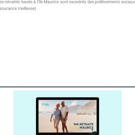
es retraités basés à l’île Maurice sont exonérés des prélèvements sociau
ssurance Vieillesse)
Les différents permis de résidence à l'île Maurice