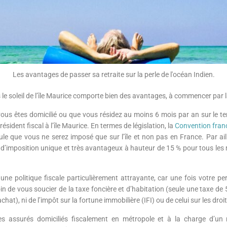
Les avantages de passer sa retraite sur la perle de l'océan Indien.
 le soleil de l’île Maurice comporte bien des avantages, à commencer par la
 vous êtes domicilié ou que vous résidez au moins 6 mois par an sur le ter
sident fiscal à l’île Maurice. En termes de législation, la
Convention fran
ule que vous ne serez imposé que sur l’île et non pas en France. Par ail
e d’imposition unique et très avantageux à hauteur de 15 % pour tous les 
une politique fiscale particulièrement attrayante, car une fois votre per
n de vous soucier de la taxe foncière et d’habitation (seule une taxe de 
chat), ni de l’impôt sur la fortune immobilière (IFI) ou de celui sur les dro
des assurés domiciliés fiscalement en métropole et à la charge d’un 