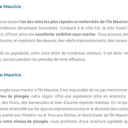
le Maurice
aucun doute
l’un des sites les plus réputés et recherchés de l’île Mauric
onditions climatiques favorables. Comparé à la côte Est, la côte Ouest b
nt, offrant ainsi une
excellente visibilité sous-marine
. Vous pourrez ain
ptivante, en explorant des épaves, des reliefs impressionnants, des corau
e sa popularité, cette zone attire de nombreux visiteurs. Il est donc 
ce, surtout pendant les périodes de forte affluence.
le Maurice
ongée sous-marine à l’île Maurice, il est impossible de ne pas mentionner
ites de plongée
, cette région offre une expérience riche en émotions.
, des thons, des barracudas et bien d’autres espèces marines. En ce qui
erez émerveillé par les épaves impressionnantes et la diversité des corau
a pointe aux Piments ou le Trou-aux-Biches, le Nord-Ouest de l’île Mauric
e votre niveau de plongée
, vous profiterez d’une aventure agréable 